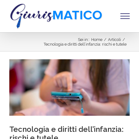
Salta
al
contenuto
Sei in:
:
Home
/
Articoli
/
Tecnologia e diritti dell’infanzia: rischi e tutele
Ingrandisci
immagine
Tecnologia e diritti dell’infanzia:
rischi e tutele