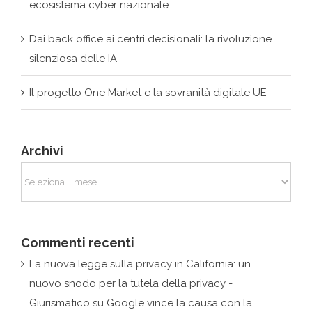
silenziosa delle IA
Il progetto One Market e la sovranità digitale UE
Archivi
Archivi
Commenti recenti
La nuova legge sulla privacy in California: un
nuovo snodo per la tutela della privacy -
Giurismatico
su
Google vince la causa con la
Francia: nessun obbligo di rimozione fuori dall’Ue
admin
su
Giurismatico at Inhousecommunity