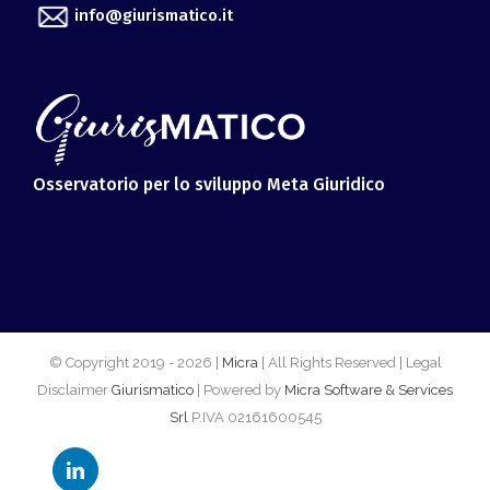
Osservatorio per lo sviluppo Meta Giuridico
© Copyright 2019 -
2026 |
Micra
| All Rights Reserved | Legal
Disclaimer
Giurismatico
| Powered by
Micra Software & Services
Srl
P.IVA 02161600545
LinkedIn
Facebook