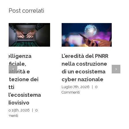
Post correlati
L’eredità del PNRR
Dai back office ai
nella costruzione
centri decisionali:
di un ecosistema
la rivoluzione
cyber nazionale
silenziosa delle IA
Luglio 7th, 2026
|
0
Luglio 1st, 2026
|
0
Commenti
Commenti
Scrivi un commento