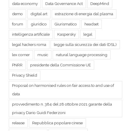
forum
giuridico
Giurismatico
headset
intelligenza artificiale
Kaspersky
legal
legal hackers roma
legge sulla sicurezza dei dati (DSL)
lex corner
music
natural language processing
PNRR
presidente della Commissione UE
Privacy Shield
Proposal on harmonised rules on fair access to and use of
data
provvedimento n. 384 del 28 ottobre 2021 garante della
privacy Dario Guidi Federzoni
release
Repubblica popolare cinese
Schengen dei dati
spazio cibernetico
survery research intelligenza artificiale
technology