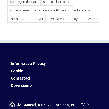
themefusion
travel
Ursula Von der Leyen
Winet
Informativa Privacy
Cookie
Contattaci
Dove siamo
Via Gramsci, 6 06074, Corciano, PG –
ITALY
info@giurismatico.it