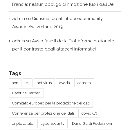
Awards Switzerland 2019
admin
su
Avvio fase II della Piattaforma nazionale
per il contrasto degli attacchi informatici
Tags
acn
AI
antivirus
avada
camera
Caterina Barberi
Comitato europeo per la protezione dei dati
Conferenza per protezione dei dati
covid-19
criptovalute
cybersecurity
Dario Guidi Federzioni
data economy
Data Governance Act
DeepMind
demo
digital art
estrazione di energia dal plasma