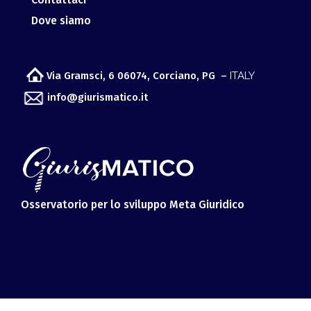
Via Gramsci, 6 06074, Corciano, PG –
ITALY
info@giurismatico.it
Osservatorio per lo sviluppo Meta Giuridico
© Copyright 2019 -
2026 |
Micra
| All Rights Reserved | Legal
Disclaimer
Giurismatico
| Powered by
Micra Software & Services