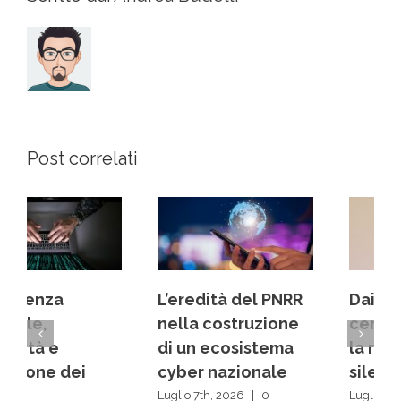
Post correlati
L’eredità del PNRR
Dai back office ai
nella costruzione
centri decisionali:
di un ecosistema
la rivoluzione
cyber nazionale
silenziosa delle IA
Luglio 7th, 2026
|
0
Luglio 1st, 2026
|
0