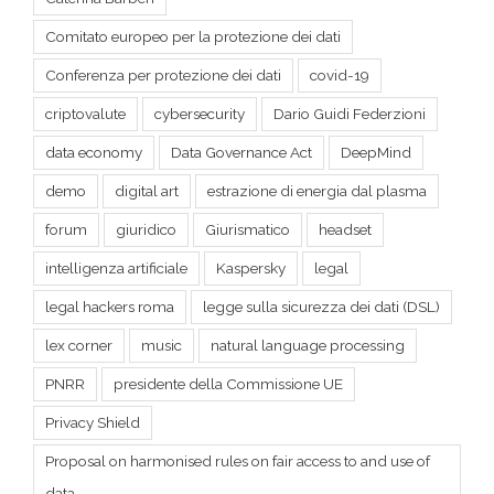
Conferenza per protezione dei dati
covid-19
criptovalute
cybersecurity
Dario Guidi Federzioni
data economy
Data Governance Act
DeepMind
demo
digital art
estrazione di energia dal plasma
forum
giuridico
Giurismatico
headset
intelligenza artificiale
Kaspersky
legal
legal hackers roma
legge sulla sicurezza dei dati (DSL)
lex corner
music
natural language processing
PNRR
presidente della Commissione UE
Privacy Shield
Proposal on harmonised rules on fair access to and use of
data
provvedimento n. 384 del 28 ottobre 2021 garante della