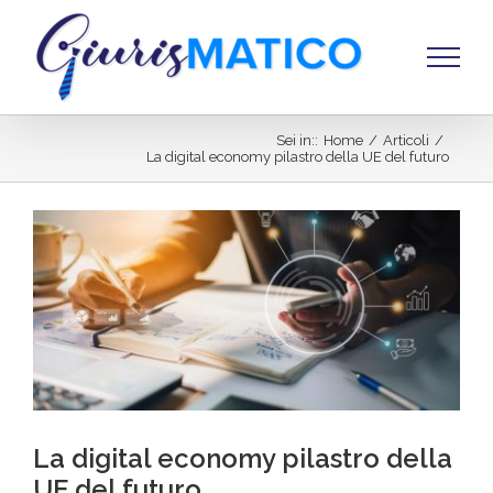
Salta
al
contenuto
Sei in:
:
Home
/
Articoli
/
La digital economy pilastro della UE del futuro
Ingrandisci
immagine
La digital economy pilastro della
UE del futuro