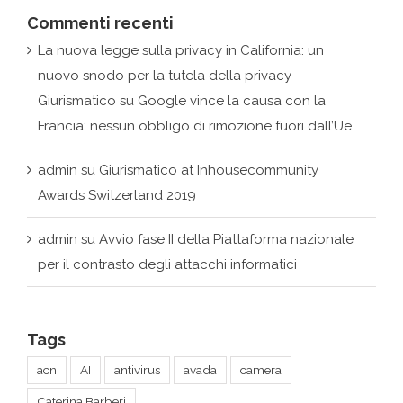
La nuova legge sulla privacy in California: un
nuovo snodo per la tutela della privacy -
Giurismatico
su
Google vince la causa con la
Francia: nessun obbligo di rimozione fuori dall’Ue
admin
su
Giurismatico at Inhousecommunity
Awards Switzerland 2019
admin
su
Avvio fase II della Piattaforma nazionale
per il contrasto degli attacchi informatici
Tags
acn
AI
antivirus
avada
camera
Caterina Barberi
Comitato europeo per la protezione dei dati