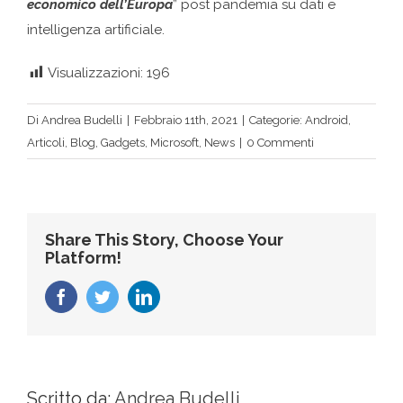
economico dell’Europa
” post pandemia su dati e
intelligenza artificiale.
Visualizzazioni:
196
Di
Andrea Budelli
|
Febbraio 11th, 2021
|
Categorie:
Android
,
Articoli
,
Blog
,
Gadgets
,
Microsoft
,
News
|
0 Commenti
Share This Story, Choose Your
Platform!
Facebook
Twitter
LinkedIn
Scritto da:
Andrea Budelli