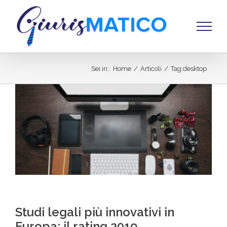
Salta
al
contenuto
Sei in:
:
Home
/
Articoli
/
Tag:
desktop
Studi legali più innovativi in
Europa: il rating 2019