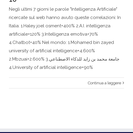
Negli ultimi 7 giorni le parole "Intelligenza Artificiale"
ricercate sul web hanno avuto queste correlazioni: In
Italia: 1.Haley joel osment+400% 2.A.I. intelligenza
artificiale+120% 3.Intelligenza emotiva+70%
4.Chatbot+40% Nel mondo: 1.Mohamed bin zayed
university of artificial intelligence+4.600%
2.Mbzuai+2.600% 3.جامعة محمد بن زايد للذكاء الاصطناعي
4.University of artificial intelligence+90%
Continua a leggere