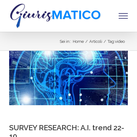
Salta
al
contenuto
Sei in:
:
Home
/
Articoli
/
Tag:
video
SURVEY RESEARCH: A.I. trend 22-
10