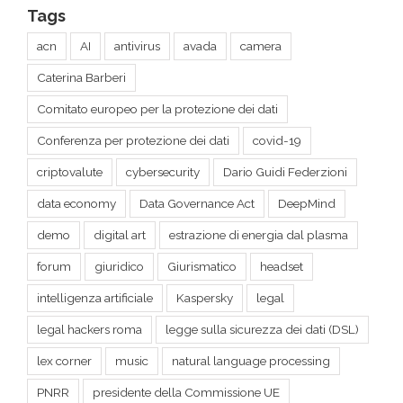
Caterina Barberi
Comitato europeo per la protezione dei dati
Conferenza per protezione dei dati
covid-19
criptovalute
cybersecurity
Dario Guidi Federzioni
data economy
Data Governance Act
DeepMind
demo
digital art
estrazione di energia dal plasma
forum
giuridico
Giurismatico
headset
intelligenza artificiale
Kaspersky
legal
legal hackers roma
legge sulla sicurezza dei dati (DSL)
lex corner
music
natural language processing
PNRR
presidente della Commissione UE
Privacy Shield
Proposal on harmonised rules on fair access to and use of