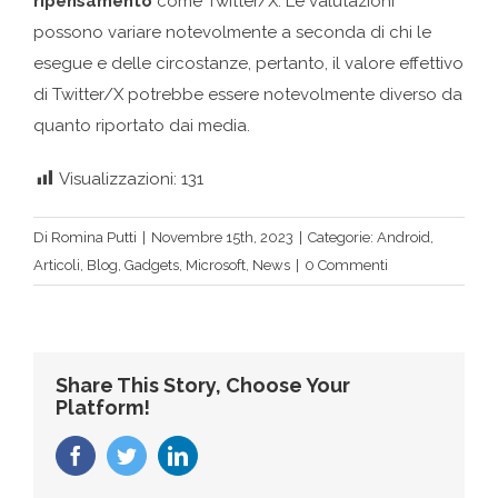
ripensamento
come Twitter/X. Le valutazioni
possono variare notevolmente a seconda di chi le
esegue e delle circostanze, pertanto, il valore effettivo
di Twitter/X potrebbe essere notevolmente diverso da
quanto riportato dai media.
Visualizzazioni:
131
Di
Romina Putti
|
Novembre 15th, 2023
|
Categorie:
Android
,
Articoli
,
Blog
,
Gadgets
,
Microsoft
,
News
|
0 Commenti
Share This Story, Choose Your
Platform!
Facebook
Twitter
LinkedIn