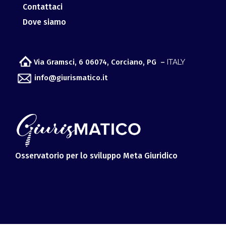
Via Gramsci, 6 06074, Corciano, PG –
ITALY
info@giurismatico.it
Osservatorio per lo sviluppo Meta Giuridico
© Copyright 2019 -
2026 |
Micra
| All Rights Reserved | Legal
Disclaimer
Giurismatico
| Powered by
Micra Software & Services
Srl
P.IVA 02161600545