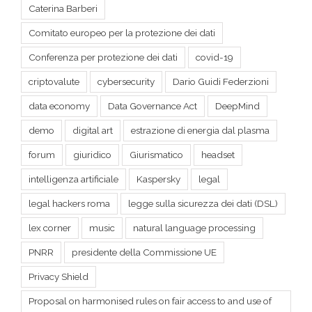
Conferenza per protezione dei dati
covid-19
criptovalute
cybersecurity
Dario Guidi Federzioni
data economy
Data Governance Act
DeepMind
demo
digital art
estrazione di energia dal plasma
forum
giuridico
Giurismatico
headset
intelligenza artificiale
Kaspersky
legal
legal hackers roma
legge sulla sicurezza dei dati (DSL)
lex corner
music
natural language processing
PNRR
presidente della Commissione UE
Privacy Shield
Proposal on harmonised rules on fair access to and use of
data
provvedimento n. 384 del 28 ottobre 2021 garante della
privacy Dario Guidi Federzoni