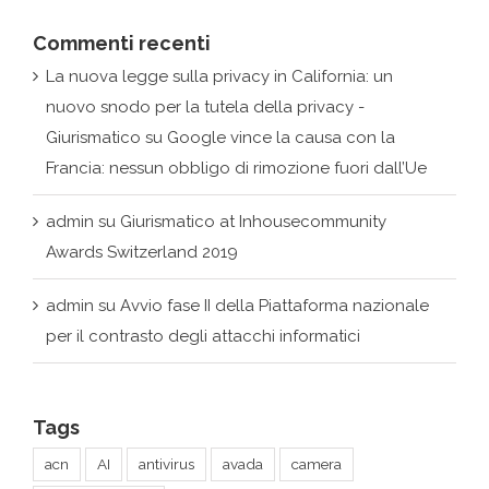
nuovo snodo per la tutela della privacy -
Giurismatico
su
Google vince la causa con la
Francia: nessun obbligo di rimozione fuori dall’Ue
admin
su
Giurismatico at Inhousecommunity
Awards Switzerland 2019
admin
su
Avvio fase II della Piattaforma nazionale
per il contrasto degli attacchi informatici
Tags
acn
AI
antivirus
avada
camera
Caterina Barberi
Comitato europeo per la protezione dei dati