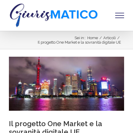
Salta
al
contenuto
Sei in:
:
Home
/
Articoli
/
Il progetto One Market e la sovranità digitale UE
Ingrandisci
immagine
Il progetto One Market e la
sovranità digitale UE