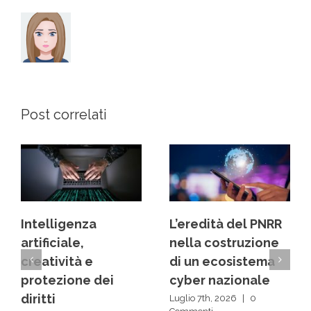
Post correlati
L’eredità del PNRR
Dai back office ai
nella costruzione
centri decisionali:
di un ecosistema
la rivoluzione
cyber nazionale
silenziosa delle IA
Luglio 7th, 2026
|
0
Luglio 1st, 2026
|
0