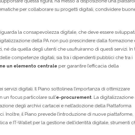
er supportare questa figura, ha messo a disposizione una piattaf
matiche per collaborare su progetti digitali, condividere buon
 riguarda la consapevolezza digitale, che deve essere sviluppat
a digitalizzazione della PA non può prescindere dalla formazione 
 né da quella degli utenti che usufruiranno di questi servizi. In 
delle competenze digitali, sia tra i dipendenti pubblici che tra i
ene un elemento centrale
per garantire l’efficacia della
 servizi digitali. Il Piano sottolinea l’importanza di ottimizzare
n un focus particolare sull’
e-procurement
. La digitalizzazione
azione degli archivi cartacei e nell’adozione della Piattaforma
ci. Inoltre, il Piano prevede l’introduzione di nuove piattaforme,
a e IT-Wallet per la gestione dell’identità digitale, strumenti 