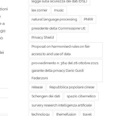
legge sulla sicurezza dei dati (DSL)
zioni
lex corner
music
o
natural language processing
PNRR
e a
presidente della Commissione UE
logo
Privacy Shield
uò
Proposal on harmonised rules on fair
dei
access to and use of data
o
provvedimento n. 384 del 28 ottobre 2021
garante della privacy Dario Guidi
Federzoni
release
Repubblica popolare cinese
Schengen dei dati
spazio cibernetico
survery research intelligenza artificiale
technology
themefusion
travel