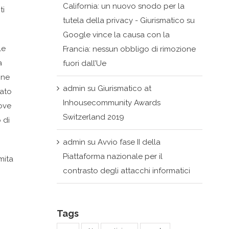
California: un nuovo snodo per la
ti
tutela della privacy - Giurismatico
su
Google vince la causa con la
le
Francia: nessun obbligo di rimozione
a
fuori dall’Ue
one
admin
su
Giurismatico at
tato
Inhousecommunity Awards
dove
Switzerland 2019
 di
admin
su
Avvio fase II della
Piattaforma nazionale per il
imita
contrasto degli attacchi informatici
Tags