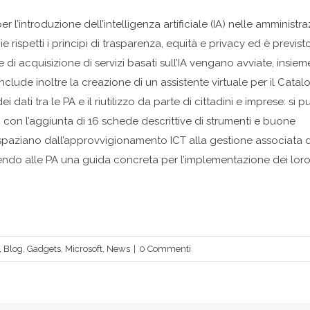
per l’introduzione dell’intelligenza artificiale (IA) nelle amministra
 rispetti i principi di trasparenza, equità e privacy ed è previst
 di acquisizione di servizi basati sull’IA vengano avviate, insiem
nclude inoltre la creazione di un assistente virtuale per il Cata
 dati tra le PA e il riutilizzo da parte di cittadini e imprese: si p
 con l’aggiunta di 16 schede descrittive di strumenti e buone
spaziano dall’approvvigionamento ICT alla gestione associata 
e, offrendo alle PA una guida concreta per l’implementazione dei lor
,
Blog
,
Gadgets
,
Microsoft
,
News
|
0 Commenti