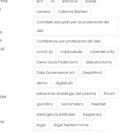
orma,
acn
AI
antivirus
avada
e
camera
Caterina Barberi
Comitato europeo per la protezione dei
dati
a
e
Conferenza per protezione dei dati
tal
covid-19
criptovalute
cybersecurity
Dario Guidi Federzioni
data economy
Data Governance Act
DeepMind
demo
digital art
estrazione di energia dal plasma
forum
 dei
giuridico
Giurismatico
headset
intelligenza artificiale
Kaspersky
che
legal
legal hackers roma