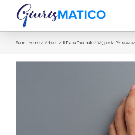
Salta
al
contenuto
Sei in:
:
Home
/
Articoli
/
Il Piano Triennale 2025 per la PA: sicure
Ingrandisci
immagine