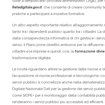
volte a semplificare i processi amministrativi. L’AgID, p
Retedigitale.gov.it
, che consente di creare community te
pratiche e partecipare a iniziative formative.
Un altro aspetto importante relativo all’aggiornamento
tanto tra i dipendenti pubblici quanto tra i cittadini. L
dalla consapevolezza informatica di chi gestisce i servizi,
senso, il Piano pone obiettivi ambiziosi per la diffusione 
cittadini e le imprese e quindi, così, la
formazione divi
trasformazione digitale.
Le novità riguardano altresì la gestione delle risorse e dei
l’acquisizione di risorse professionali e tecnologiche, co
servizi pubblici si concretizza anche nella dematerializz
Digitale Nazionale Dati per la gestione dei servizi pubbli
come SIOPE+ per il monitoraggio della contabilità pubblic
renderanno i servizi pubblici più accessibili ed efficienti.