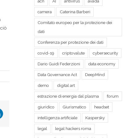
acn
AI
antivirus
avada
camera
Caterina Barberi
a
Comitato europeo per la protezione dei
 ciò
dati
Conferenza per protezione dei dati
covid-19
criptovalute
cybersecurity
Dario Guidi Federzioni
data economy
Data Governance Act
DeepMind
demo
digital art
estrazione di energia dal plasma
forum
giuridico
Giurismatico
headset
r
LinkedIn
intelligenza artificiale
Kaspersky
legal
legal hackers roma