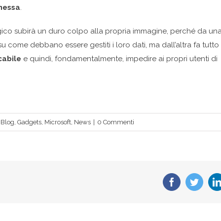
nnessa
.
gico subirà un duro colpo alla propria immagine, perché da un
su come debbano essere gestiti i loro dati, ma dall’altra fa tutto
cabile
e quindi, fondamentalmente, impedire ai propri utenti di
,
Blog
,
Gadgets
,
Microsoft
,
News
|
0 Commenti
Facebook
Twitte