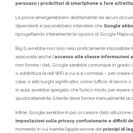
persuaso i produttori di smartphone a fare altrett
Le prove emergerebbero direttamente da alcuni documenti
dipendenti e lascerebbero intendere che
Google abbia 
riprogettando interamente le opzioni di Google Maps nel t
Big G avrebbe non solo reso praticamente impossibile il c
assicurata anche l’
accesso alle stesse informazioni 
non fornire i dati, Google sarebbe comunque in grado di 
o addirittura le reti WiFi a cui si è connessi – per crear
casa, o altri luoghi significativi, come l’ufficio di lavo
in aula, avrebbe spiegato che l’unico modo per essere s
spudoratamente: l’utente deve fornire manualmente la 
Infine, Google avrebbe in più occasioni dato istruzione
impostazioni sulla privacy confusionarie e difficili d
momento in cui tramite l’applicazione dei
principi di le