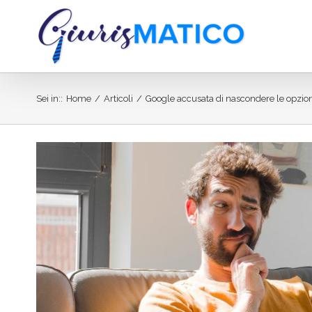
Salta
al
contenuto
Sei in:
:
Home
/
Articoli
/
Google accusata di nascondere le opzion
Ingrandisci
immagine