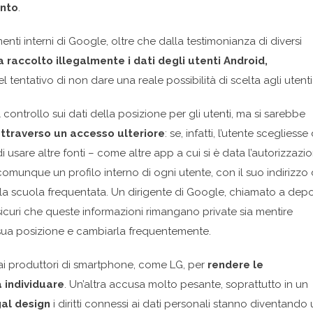
anto
.
 interni di Google, oltre che dalla testimonianza di diversi
raccolto illegalmente i dati degli utenti Android,
entativo di non dare una reale possibilità di scelta agli utenti
ontrollo sui dati della posizione per gli utenti, ma si sarebbe
attraverso un accesso ulteriore
: se, infatti, l’utente scegliesse 
usare altre fonti – come altre app a cui si è data l’autorizzazio
e comunque un profilo interno di ogni utente, con il suo indirizzo 
ro o la scuola frequentata. Un dirigente di Google, chiamato a dep
icuri che queste informazioni rimangano private sia mentire
sua posizione e cambiarla frequentemente.
 ai produttori di smartphone, come LG, per
rendere le
a individuare
. Un’altra accusa molto pesante, soprattutto in un
gal design
i diritti connessi ai dati personali stanno diventando