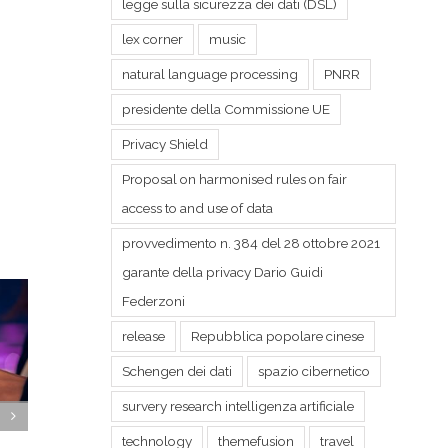
legge sulla sicurezza dei dati (DSL)
lex corner
music
natural language processing
PNRR
presidente della Commissione UE
Privacy Shield
Proposal on harmonised rules on fair
access to and use of data
provvedimento n. 384 del 28 ottobre 2021
garante della privacy Dario Guidi
Federzoni
release
Repubblica popolare cinese
Schengen dei dati
spazio cibernetico
survery research intelligenza artificiale
Dai back office ai centri
Il proge
technology
themefusion
travel