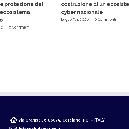
 e protezione dei
costruzione di un ecosist
ll’ecosistema
cyber nazionale
o
Luglio 7th, 2026
|
0 Commenti
26
|
0 Commenti
Via Gramsci, 6 06074, Corciano, PG –
ITALY
info@giurismatico.it