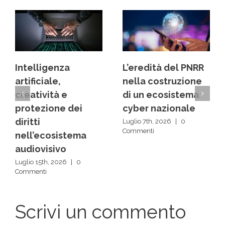
L’eredità del PNRR
Dai back office ai
nella costruzione
centri decisionali:
di un ecosistema
la rivoluzione
cyber nazionale
silenziosa delle IA
Luglio 7th, 2026
|
0
Luglio 1st, 2026
|
0
Commenti
Commenti
Scrivi un commento
Devi
accedere
, per commentare.