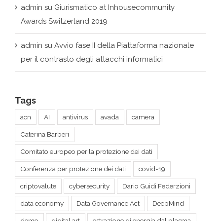
admin
su
Avvio fase II della Piattaforma nazionale
per il contrasto degli attacchi informatici
Tags
acn
AI
antivirus
avada
camera
Caterina Barberi
Comitato europeo per la protezione dei dati
Conferenza per protezione dei dati
covid-19
criptovalute
cybersecurity
Dario Guidi Federzioni
data economy
Data Governance Act
DeepMind
demo
digital art
estrazione di energia dal plasma
forum
giuridico
Giurismatico
headset
intelligenza artificiale
Kaspersky
legal