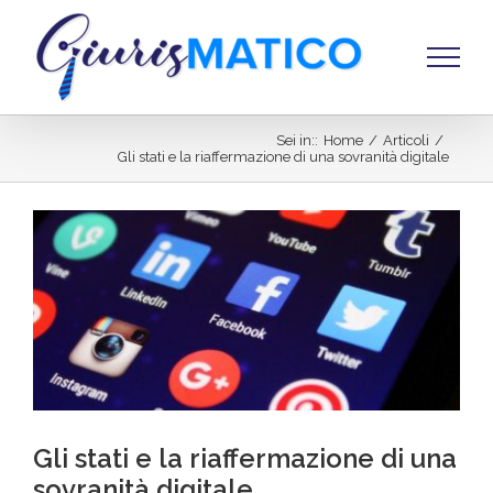
Salta
al
contenuto
Sei in:
:
Home
/
Articoli
/
Gli stati e la riaffermazione di una sovranità digitale
Ingrandisci
immagine
Gli stati e la riaffermazione di una
sovranità digitale