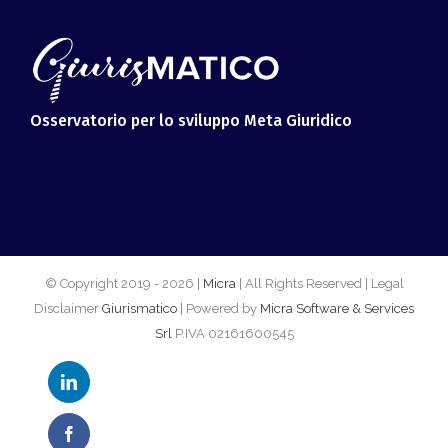
Osservatorio per lo sviluppo Meta Giuridico
© Copyright 2019 -
2026 |
Micra
| All Rights Reserved | Legal
Disclaimer
Giurismatico
| Powered by
Micra Software & Services
Srl
P.IVA 02161600545
LinkedIn
Facebook