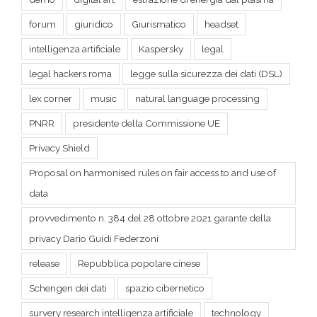
legal hackers roma
legge sulla sicurezza dei dati (DSL)
lex corner
music
natural language processing
PNRR
presidente della Commissione UE
Privacy Shield
Proposal on harmonised rules on fair access to and use of
data
provvedimento n. 384 del 28 ottobre 2021 garante della
privacy Dario Guidi Federzoni
release
Repubblica popolare cinese
Schengen dei dati
spazio cibernetico
survery research intelligenza artificiale
technology
themefusion
travel
Ursula Von der Leyen
Winet