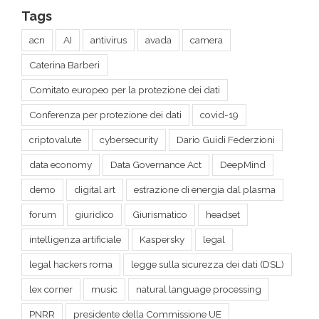
Caterina Barberi
Comitato europeo per la protezione dei dati
Conferenza per protezione dei dati
covid-19
criptovalute
cybersecurity
Dario Guidi Federzioni
data economy
Data Governance Act
DeepMind
demo
digital art
estrazione di energia dal plasma
forum
giuridico
Giurismatico
headset
intelligenza artificiale
Kaspersky
legal
legal hackers roma
legge sulla sicurezza dei dati (DSL)
lex corner
music
natural language processing
PNRR
presidente della Commissione UE
Privacy Shield
Proposal on harmonised rules on fair access to and use of