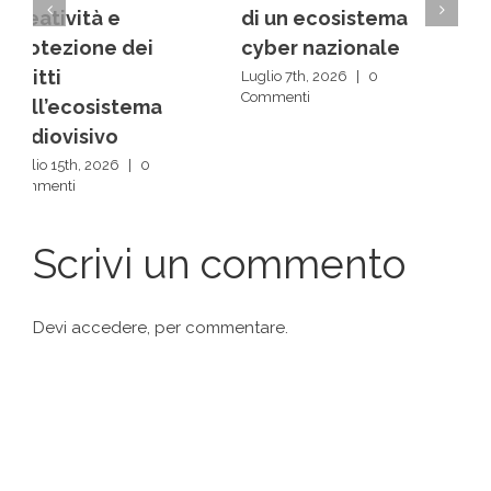
di un ecosistema
la rivoluzione
cyber nazionale
silenziosa delle IA
Luglio 7th, 2026
|
0
Luglio 1st, 2026
|
0
Commenti
Commenti
Scrivi un commento
Devi
accedere
, per commentare.
Articoli recenti
L’AI Act e la regolamentazione dell’intelligenza
artificiale: la fase attuativa del 2026