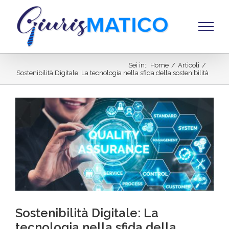
Salta
al
contenuto
Sei in:
:
Home
/
Articoli
/
Sostenibilità Digitale: La tecnologia nella sfida della sostenibilità
Ingrandisci
immagine
Sostenibilità Digitale: La
tecnologia nella sfida della