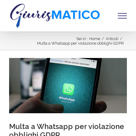
Salta
al
contenuto
Sei in:
:
Home
/
Articoli
/
Multa a Whatsapp per violazione obblighi GDPR
Ingrandisci
immagine
Multa a Whatsapp per violazione
obblighi GDPR