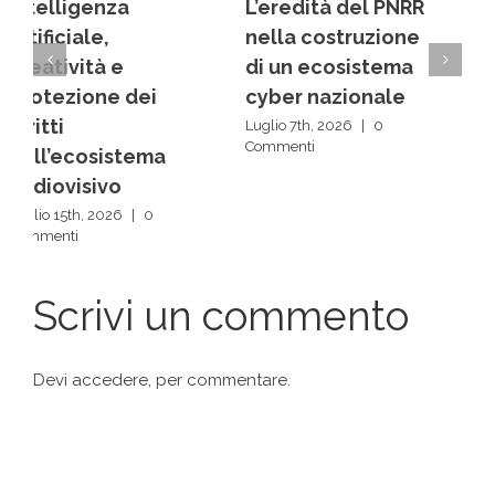
L’eredità del PNRR
Dai back office ai
nella costruzione
centri decisionali:
di un ecosistema
la rivoluzione
cyber nazionale
silenziosa delle IA
Luglio 7th, 2026
|
0
Luglio 1st, 2026
|
0
Commenti
Commenti
Scrivi un commento
Devi
accedere
, per commentare.
Articoli recenti