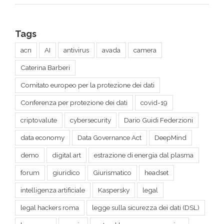
acn
AI
antivirus
avada
camera
Caterina Barberi
Comitato europeo per la protezione dei dati
Conferenza per protezione dei dati
covid-19
criptovalute
cybersecurity
Dario Guidi Federzioni
data economy
Data Governance Act
DeepMind
demo
digital art
estrazione di energia dal plasma
forum
giuridico
Giurismatico
headset
intelligenza artificiale
Kaspersky
legal
legal hackers roma
legge sulla sicurezza dei dati (DSL)
lex corner
music
natural language processing
PNRR
presidente della Commissione UE
Privacy Shield