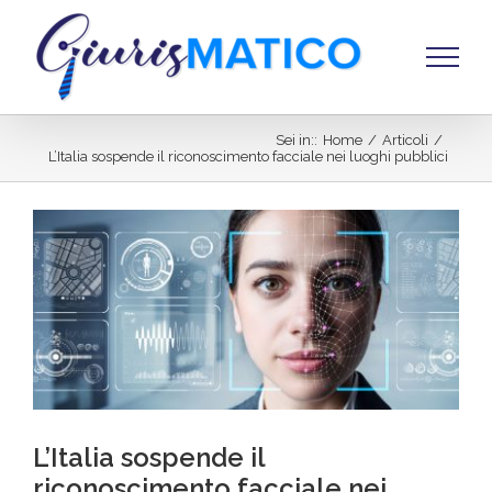
Salta
al
contenuto
Sei in:
:
Home
/
Articoli
/
L’Italia sospende il riconoscimento facciale nei luoghi pubblici
Ingrandisci
immagine
L’Italia sospende il
riconoscimento facciale nei