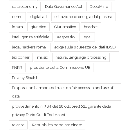
forum
giuridico
Giurismatico
headset
intelligenza artificiale
Kaspersky
legal
legal hackers roma
legge sulla sicurezza dei dati (DSL)
lex corner
music
natural language processing
PNRR
presidente della Commissione UE
Privacy Shield
Proposal on harmonised rules on fair access to and use of
data
provvedimento n. 384 del 28 ottobre 2021 garante della
privacy Dario Guidi Federzoni
release
Repubblica popolare cinese
Schengen dei dati
spazio cibernetico
survery research intelligenza artificiale
technology