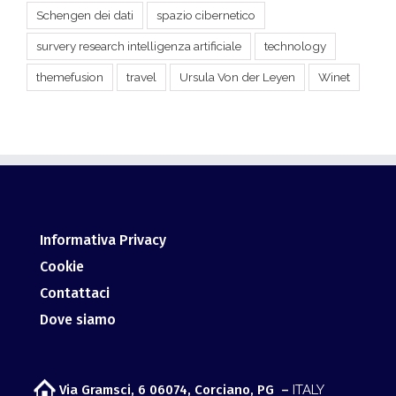
themefusion
travel
Ursula Von der Leyen
Winet
Informativa Privacy
Cookie
Contattaci
Dove siamo
Via Gramsci, 6 06074, Corciano, PG –
ITALY
info@giurismatico.it