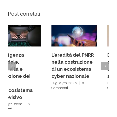
Post correlati
L’eredità del PNRR
Dai back office ai
nella costruzione
centri decisionali:
di un ecosistema
la rivoluzione
cyber nazionale
silenziosa delle IA
Luglio 7th, 2026
|
0
Luglio 1st, 2026
|
0
Commenti
Commenti
Scrivi un commento