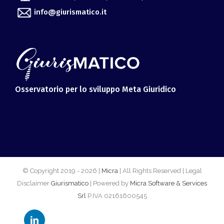
Osservatorio per lo sviluppo Meta Giuridico
© Copyright 2019 -
2026 |
Micra
| All Rights Reserved | Legal
Disclaimer
Giurismatico
| Powered by
Micra Software & Services
Srl
P.IVA 02161600545
LinkedIn
Facebook