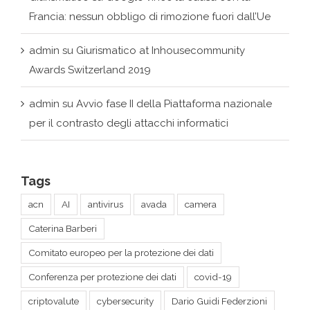
admin
su
Giurismatico at Inhousecommunity
Awards Switzerland 2019
admin
su
Avvio fase II della Piattaforma nazionale
per il contrasto degli attacchi informatici
Tags
acn
AI
antivirus
avada
camera
Caterina Barberi
Comitato europeo per la protezione dei dati
Conferenza per protezione dei dati
covid-19
criptovalute
cybersecurity
Dario Guidi Federzioni
data economy
Data Governance Act
DeepMind
demo
digital art
estrazione di energia dal plasma