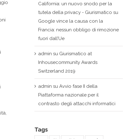
ggio
California: un nuovo snodo per la
tutela della privacy - Giurismatico
su
oni
Google vince la causa con la
Francia: nessun obbligo di rimozione
fuori dall’Ue
i
admin
su
Giurismatico at
Inhousecommunity Awards
Switzerland 2019
admin
su
Avvio fase II della
i
Piattaforma nazionale per il
contrasto degli attacchi informatici
ità,
Tags