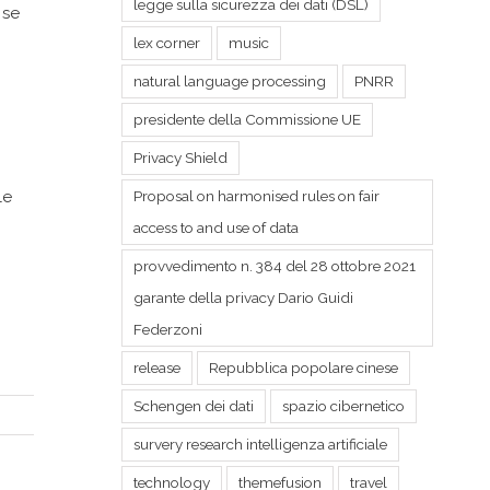
legge sulla sicurezza dei dati (DSL)
 se
lex corner
music
natural language processing
PNRR
presidente della Commissione UE
Privacy Shield
Proposal on harmonised rules on fair
le
access to and use of data
provvedimento n. 384 del 28 ottobre 2021
garante della privacy Dario Guidi
Federzoni
release
Repubblica popolare cinese
Schengen dei dati
spazio cibernetico
survery research intelligenza artificiale
technology
themefusion
travel