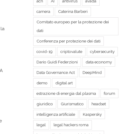
acn
AI
antivirus
avada
camera
Caterina Barberi
Comitato europeo per la protezione dei
 la
dati
Conferenza per protezione dei dati
covid-19
criptovalute
cybersecurity
Dario Guidi Federzioni
data economy
IA
Data Governance Act
DeepMind
demo
digital art
estrazione di energia dal plasma
forum
giuridico
Giurismatico
headset
intelligenza artificiale
Kaspersky
e
legal
legal hackers roma