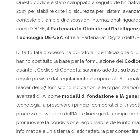
Questo codice è stato sviluppato a seguito dell’iniziativ
2023 per stabilire criteri di sicurezza per i sistemi avanzati
contesto più ampio di discussioni internazionali riguard
come l’OCSE, il
Partenariato Globale sull’Intelligenza
Tecnologia UE-USA
, oltre ai Partenariati Digitali dell’UE
Di fatto tale processo ha portato all’identificazione di un
hanno costituito la base per la formulazione del
Codice
quanto il Codice di Condotta saranno adottati su base v
regole previste dal regolamento europeo sull’IA, il quale
leader del G7 forniscono indicazioni alle organizzazioni c
avanzati di IA, come
modelli di fondazione e IA gener
tecnologia, a preservare i principi democratici e il risp
processo di sviluppo dell’IA. Le linee guida comprend
promuovere la condivisione responsabile delle informazio
informatica e un sistema di etichettatura per consentire a