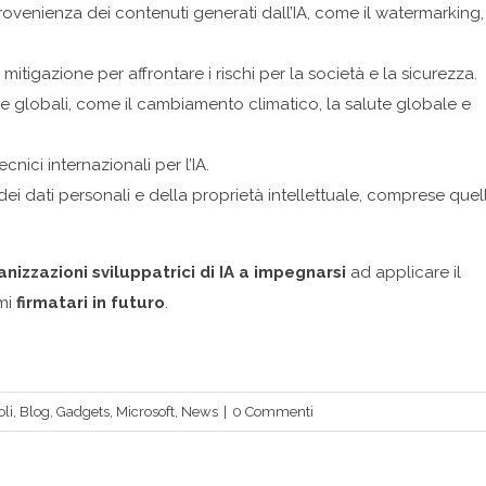
rovenienza dei contenuti generati dall’IA, come il watermarking,
i mitigazione per affrontare i rischi per la società e la sicurezza.
ide globali, come il cambiamento climatico, la salute globale e
nici internazionali per l’IA.
i dati personali e della proprietà intellettuale, comprese quel
anizzazioni sviluppatrici di IA a impegnarsi
ad applicare il
imi
firmatari in futuro
.
oli
,
Blog
,
Gadgets
,
Microsoft
,
News
|
0 Commenti