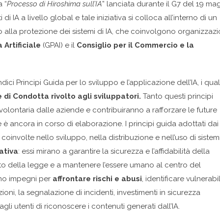
a “
Processo di Hiroshima sull’IA
” lanciata durante il G7 del 19 ma
 di IA a livello global e tale iniziativa si colloca all’interno di un
o alla protezione dei sistemi di IA, che coinvolgono organizzazi
 Artificiale
(GPAI) e il
Consiglio per il Commercio e la
.
dici Principi Guida per lo sviluppo e l’applicazione dell’IA, i qual
 di Condotta rivolto agli sviluppatori.
Tanto questi principi
olontaria dalle aziende e contribuiranno a rafforzare le future
 è ancora in corso di elaborazione. I principi guida adottati dai
oinvolte nello sviluppo, nella distribuzione e nell’uso di sistem
ativa
: essi mirano a garantire la sicurezza e l’affidabilità della
etto della legge e a mantenere l’essere umano al centro del
ono impegni per
affrontare rischi e abusi
, identificare vulnerabil
ni, la segnalazione di incidenti, investimenti in sicurezza
gli utenti di riconoscere i contenuti generati dall’IA.