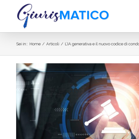
Salta
al
contenuto
Sei in:
:
Home
/
Articoli
/
L’IA generativa e il nuovo codice di cond
Ingrandisci
immagine