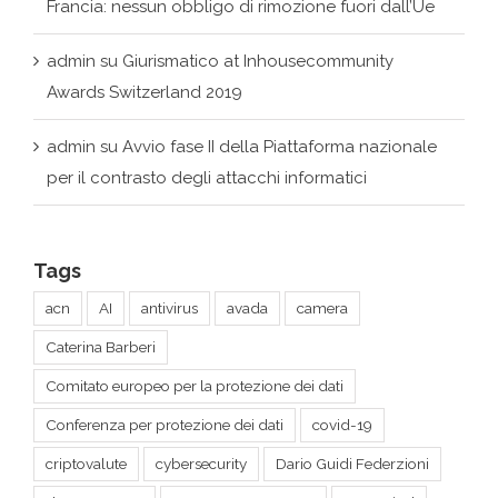
Awards Switzerland 2019
admin
su
Avvio fase II della Piattaforma nazionale
per il contrasto degli attacchi informatici
Tags
acn
AI
antivirus
avada
camera
Caterina Barberi
Comitato europeo per la protezione dei dati
Conferenza per protezione dei dati
covid-19
criptovalute
cybersecurity
Dario Guidi Federzioni
data economy
Data Governance Act
DeepMind
demo
digital art
estrazione di energia dal plasma
forum
giuridico
Giurismatico
headset