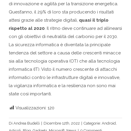
di innovazione e agilità per la transizione energetica.
Quest’anno, il 29% di loro sta producendo i risultati
attesi grazie alle strategie digitali,
quasi il triplo
rispetto al 2020
. Il ritmo deve continuare ad allinearsi
con gli obiettivi di neutralità del carbonio per il 2030.
La sicurezza informatica è diventata la principale
tendenza del settore a causa delle crescenti minacce
sia alla tecnologia operativa (OT) che alla tecnologia
informatica (IT). Visto il numero crescente di attacchi
informatici contro le infrastrutture digitali e innovative,
la vigilanza informatica e la resilienza non sono mai
state così importanti.
Visualizzazioni:
120
Di
Andrea Budelli
|
Dicembre 12th, 2022
|
Categorie:
Android
,
Articoli
,
Blog
,
Gadgets
,
Microsoft
,
News
|
0 Commenti