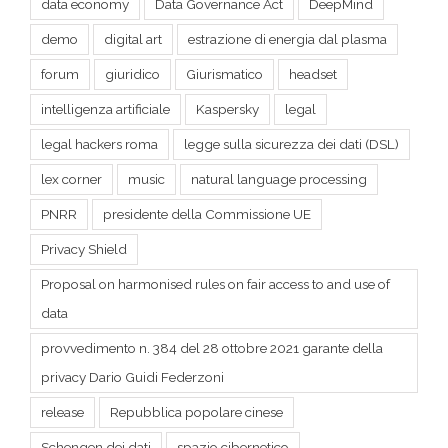
intelligenza artificiale
Kaspersky
legal
legal hackers roma
legge sulla sicurezza dei dati (DSL)
lex corner
music
natural language processing
PNRR
presidente della Commissione UE
Privacy Shield
Proposal on harmonised rules on fair access to and use of
data
provvedimento n. 384 del 28 ottobre 2021 garante della
privacy Dario Guidi Federzoni
release
Repubblica popolare cinese
Schengen dei dati
spazio cibernetico
survery research intelligenza artificiale
technology
themefusion
travel
Ursula Von der Leyen
Winet