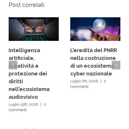
Post correlati
L’eredità del PNRR
Dai back office ai
nella costruzione
centri decisionali:
di un ecosistema
la rivoluzione
cyber nazionale
silenziosa delle IA
Luglio 7th, 2026
|
0
Luglio 1st, 2026
|
0
Commenti
Commenti
Scrivi un commento
Devi
accedere
, per commentare.