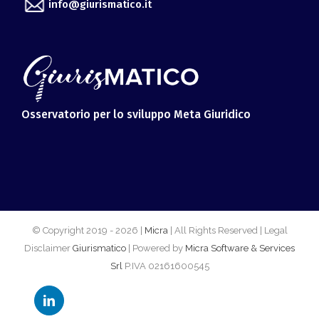
Osservatorio per lo sviluppo Meta Giuridico
© Copyright 2019 -
2026 |
Micra
| All Rights Reserved | Legal
Disclaimer
Giurismatico
| Powered by
Micra Software & Services
Srl
P.IVA 02161600545
LinkedIn
Facebook