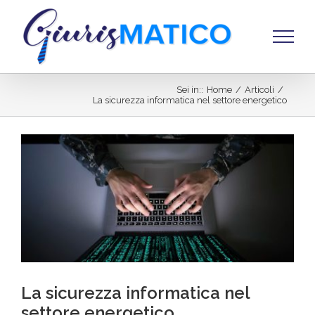
Salta
al
contenuto
Sei in:
:
Home
/
Articoli
/
La sicurezza informatica nel settore energetico
Ingrandisci
immagine
La sicurezza informatica nel
settore energetico