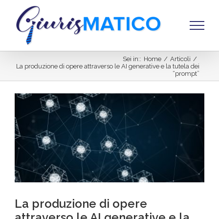
Salta
al
contenuto
Sei in:
:
Home
/
Articoli
/
La produzione di opere attraverso le AI generative e la tutela dei
“prompt”
Ingrandisci
immagine
La produzione di opere
attraverso le AI generative e la