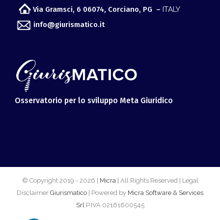
Osservatorio per lo sviluppo Meta Giuridico
© Copyright 2019 -
2026 |
Micra
| All Rights Reserved | Legal
Disclaimer
Giurismatico
| Powered by
Micra Software & Services
Srl
P.IVA 02161600545
LinkedIn
Facebook