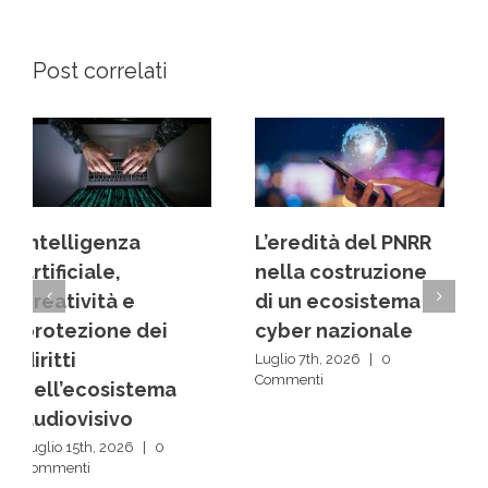
Post correlati
L’eredità del PNRR
Dai back office ai
nella costruzione
centri decisionali:
di un ecosistema
la rivoluzione
cyber nazionale
silenziosa delle IA
Luglio 7th, 2026
|
0
Luglio 1st, 2026
|
0
Commenti
Commenti
Scrivi un commento