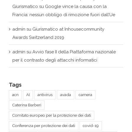
admin
su
Giurismatico at Inhousecommunity
Awards Switzerland 2019
admin
su
Avvio fase II della Piattaforma nazionale
per il contrasto degli attacchi informatici
Tags
acn
AI
antivirus
avada
camera
Caterina Barberi
Comitato europeo per la protezione dei dati
Conferenza per protezione dei dati
covid-19
criptovalute
cybersecurity
Dario Guidi Federzioni
data economy
Data Governance Act
DeepMind