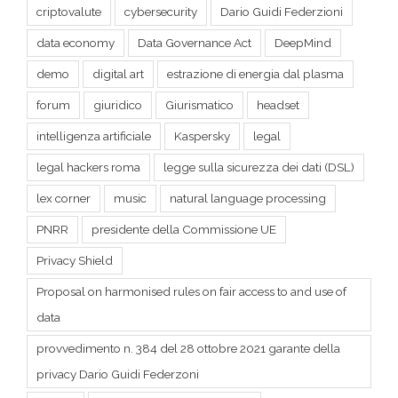
demo
digital art
estrazione di energia dal plasma
forum
giuridico
Giurismatico
headset
intelligenza artificiale
Kaspersky
legal
legal hackers roma
legge sulla sicurezza dei dati (DSL)
lex corner
music
natural language processing
PNRR
presidente della Commissione UE
Privacy Shield
Proposal on harmonised rules on fair access to and use of
data
provvedimento n. 384 del 28 ottobre 2021 garante della
privacy Dario Guidi Federzoni
release
Repubblica popolare cinese
Schengen dei dati
spazio cibernetico