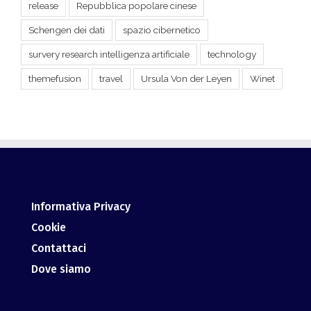
survery research intelligenza artificiale
technology
themefusion
travel
Ursula Von der Leyen
Winet
Informativa Privacy
Cookie
Contattaci
Dove siamo
Via Gramsci, 6 06074, Corciano, PG –
ITALY
info@giurismatico.it