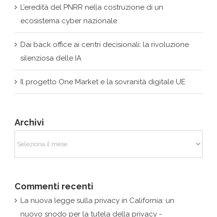
Dai back office ai centri decisionali: la rivoluzione
silenziosa delle IA
Il progetto One Market e la sovranità digitale UE
Archivi
Archivi
Commenti recenti
La nuova legge sulla privacy in California: un
nuovo snodo per la tutela della privacy -
Giurismatico
su
Google vince la causa con la
Francia: nessun obbligo di rimozione fuori dall’Ue