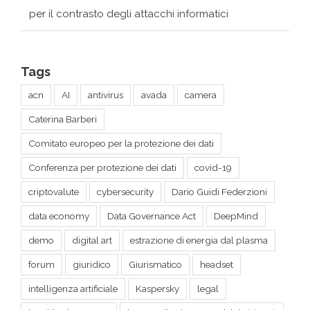
Tags
acn
AI
antivirus
avada
camera
Caterina Barberi
Comitato europeo per la protezione dei dati
Conferenza per protezione dei dati
covid-19
criptovalute
cybersecurity
Dario Guidi Federzioni
data economy
Data Governance Act
DeepMind
demo
digital art
estrazione di energia dal plasma
forum
giuridico
Giurismatico
headset
intelligenza artificiale
Kaspersky
legal
legal hackers roma
legge sulla sicurezza dei dati (DSL)
lex corner
music
natural language processing
PNRR
presidente della Commissione UE