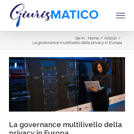
Salta
al
contenuto
Sei in:
:
Home
/
Articoli
/
La governance multilivello della privacy in Europa
Ingrandisci
immagine
La governance multilivello della
privacy in Europa