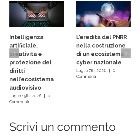
L’eredità del PNRR
Dai back office ai
nella costruzione
centri decisionali:
di un ecosistema
la rivoluzione
cyber nazionale
silenziosa delle IA
Luglio 7th, 2026
|
0
Luglio 1st, 2026
|
0
Commenti
Commenti
Scrivi un commento
Devi
accedere
, per commentare.