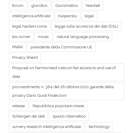
legal hackers roma
legge sulla sicurezza dei dati (DSL)
lex corner
music
natural language processing
PNRR
presidente della Commissione UE
Privacy Shield
Proposal on harmonised rules on fair access to and use of
data
provvedimento n. 384 del 28 ottobre 2021 garante della
privacy Dario Guidi Federzoni
release
Repubblica popolare cinese
Schengen dei dati
spazio cibernetico
survery research intelligenza artificiale
technology
themefusion
travel
Ursula Von der Leyen
Winet