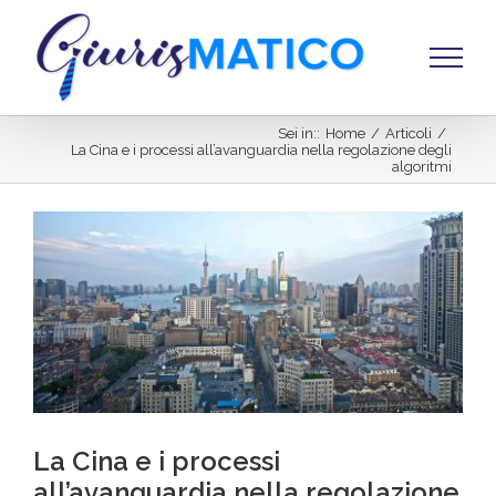
Salta
al
contenuto
Sei in:
:
Home
/
Articoli
/
La Cina e i processi all’avanguardia nella regolazione degli
algoritmi
Ingrandisci
immagine
La Cina e i processi
all’avanguardia nella regolazione