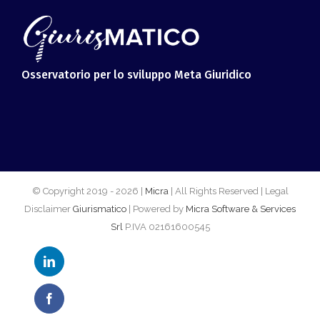
Osservatorio per lo sviluppo Meta Giuridico
© Copyright 2019 -
2026 |
Micra
| All Rights Reserved | Legal
Disclaimer
Giurismatico
| Powered by
Micra Software & Services
Srl
P.IVA 02161600545
LinkedIn
Facebook