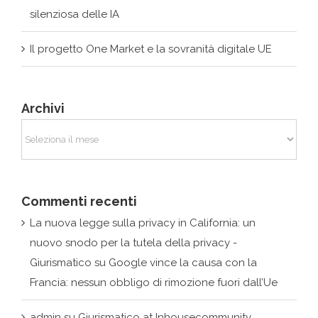
Archivi
Archivi
Commenti recenti
La nuova legge sulla privacy in California: un
nuovo snodo per la tutela della privacy -
Giurismatico
su
Google vince la causa con la
Francia: nessun obbligo di rimozione fuori dall’Ue
admin
su
Giurismatico at Inhousecommunity
Awards Switzerland 2019
admin
su
Avvio fase II della Piattaforma nazionale