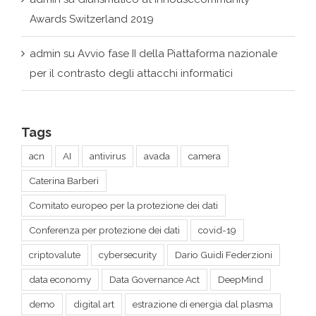
per il contrasto degli attacchi informatici
Tags
acn
AI
antivirus
avada
camera
Caterina Barberi
Comitato europeo per la protezione dei dati
Conferenza per protezione dei dati
covid-19
criptovalute
cybersecurity
Dario Guidi Federzioni
data economy
Data Governance Act
DeepMind
demo
digital art
estrazione di energia dal plasma
forum
giuridico
Giurismatico
headset
intelligenza artificiale
Kaspersky
legal