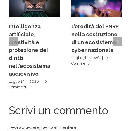
L’eredità del PNRR
Dai back office ai
nella costruzione
centri decisionali:
di un ecosistema
la rivoluzione
cyber nazionale
silenziosa delle IA
Luglio 7th, 2026
|
0
Luglio 1st, 2026
|
0
Commenti
Commenti
Scrivi un commento
Devi
accedere
, per commentare.