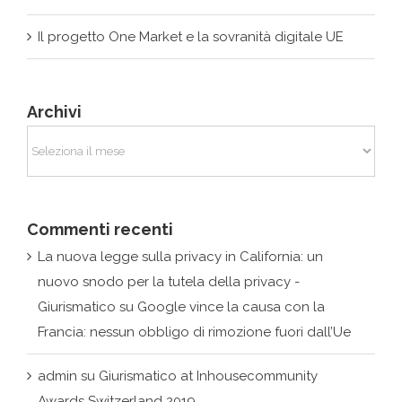
Archivi
Archivi
Commenti recenti
La nuova legge sulla privacy in California: un
nuovo snodo per la tutela della privacy -
Giurismatico
su
Google vince la causa con la
Francia: nessun obbligo di rimozione fuori dall’Ue
admin
su
Giurismatico at Inhousecommunity
Awards Switzerland 2019
admin
su
Avvio fase II della Piattaforma nazionale
per il contrasto degli attacchi informatici