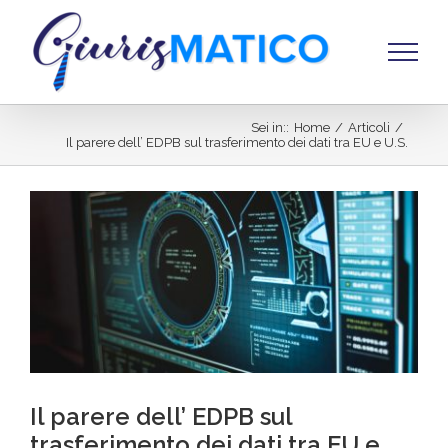
Salta
al
contenuto
Sei in:
:
Home
/
Articoli
/
Il parere dell’ EDPB sul trasferimento dei dati tra EU e U.S.
Ingrandisci
immagine
Il parere dell’ EDPB sul
trasferimento dei dati tra EU e