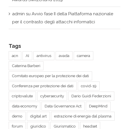
Tags
acn
AI
antivirus
avada
camera
Caterina Barberi
Comitato europeo per la protezione dei dati
Conferenza per protezione dei dati
covid-19
criptovalute
cybersecurity
Dario Guidi Federzioni
data economy
Data Governance Act
DeepMind
demo
digital art
estrazione di energia dal plasma
forum
giuridico
Giurismatico
headset
intelligenza artificiale
Kaspersky
legal
legal hackers roma
legge sulla sicurezza dei dati (DSL)