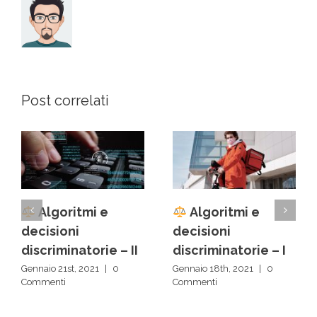
Post correlati
Algoritmi e
Il nuovo
decisioni
California Privacy
discriminatorie – I
Rights Act
Gennaio 18th, 2021
|
0
Dicembre 3rd, 2020
|
0
Commenti
Commenti