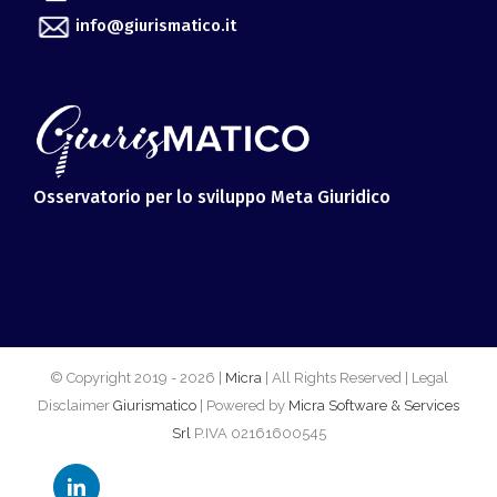
info@giurismatico.it
Osservatorio per lo sviluppo Meta Giuridico
© Copyright 2019 -
2026 |
Micra
| All Rights Reserved | Legal
Disclaimer
Giurismatico
| Powered by
Micra Software & Services
Srl
P.IVA 02161600545
LinkedIn