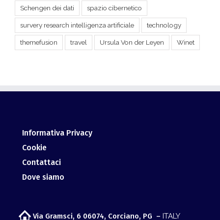
Schengen dei dati
spazio cibernetico
survery research intelligenza artificiale
technology
themefusion
travel
Ursula Von der Leyen
Winet
Informativa Privacy
Cookie
Contattaci
Dove siamo
Via Gramsci, 6 06074, Corciano, PG –
ITALY