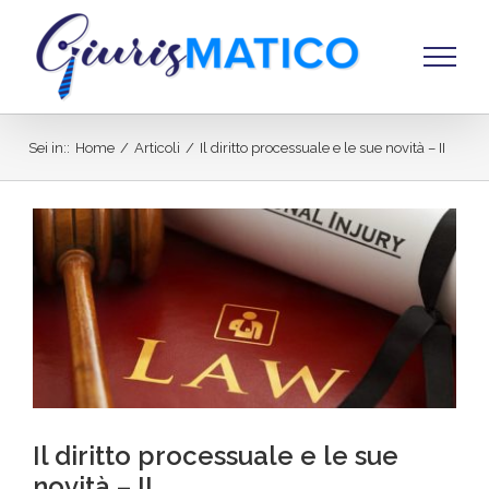
Salta
al
contenuto
Sei in:
:
Home
/
Articoli
/
Il diritto processuale e le sue novità – II
Ingrandisci
immagine
Il diritto processuale e le sue
novità – II