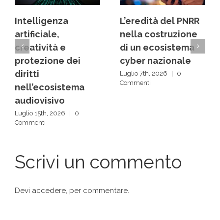
L’eredità del PNRR
Dai back office ai
nella costruzione
centri decisionali:
di un ecosistema
la rivoluzione
cyber nazionale
silenziosa delle IA
Luglio 7th, 2026
|
0
Luglio 1st, 2026
|
0
Commenti
Commenti
Scrivi un commento
Devi
accedere
, per commentare.