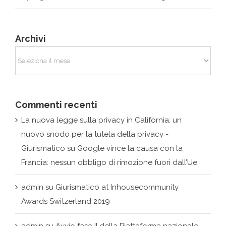
Archivi
Commenti recenti
La nuova legge sulla privacy in California: un
nuovo snodo per la tutela della privacy -
Giurismatico
su
Google vince la causa con la
Francia: nessun obbligo di rimozione fuori dall’Ue
admin
su
Giurismatico at Inhousecommunity
Awards Switzerland 2019
admin
su
Avvio fase II della Piattaforma nazionale
per il contrasto degli attacchi informatici