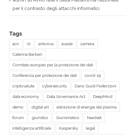
Tags
acn
AI
antivirus
avada
camera
Caterina Barberi
Comitato europeo per la protezione dei dati
Conferenza per protezione dei dati
covid-19
criptovalute
cybersecurity
Dario Guidi Federzioni
data economy
Data Governance Act
DeepMind
demo
digital art
estrazione di energia dal plasma
forum
giuridico
Giurismatico
headset
intelligenza artificiale
Kaspersky
legal
legal hackers roma
legge sulla sicurezza dei dati (DSL)
lex corner
music
natural language processing