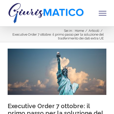
Salta
al
contenuto
Sei in:
:
Home
/
Articoli
/
Executive Order 7 ottobre: il primo passo per la soluzione del
trasferimento dei dati extra UE
Ingrandisci
immagine
Executive Order 7 ottobre: il
primo passo per la soluzione del