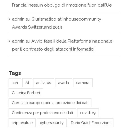
Awards Switzerland 2019
admin
su
Avvio fase II della Piattaforma nazionale
per il contrasto degli attacchi informatici
Tags
acn
AI
antivirus
avada
camera
Caterina Barberi
Comitato europeo per la protezione dei dati
Conferenza per protezione dei dati
covid-19
criptovalute
cybersecurity
Dario Guidi Federzioni
data economy
Data Governance Act
DeepMind
demo
digital art
estrazione di energia dal plasma