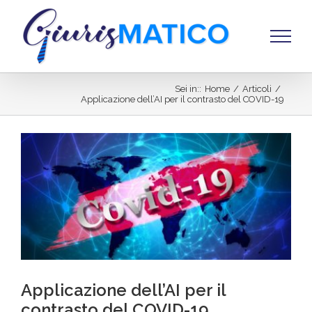
Salta
al
contenuto
Sei in:
:
Home
/
Articoli
/
Applicazione dell’AI per il contrasto del COVID-19
Ingrandisci
immagine
Applicazione dell’AI per il
contrasto del COVID-19