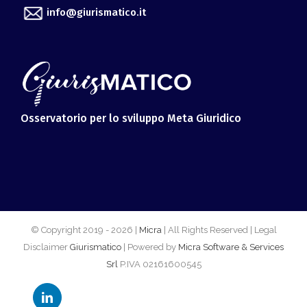
Osservatorio per lo sviluppo Meta Giuridico
© Copyright 2019 -
2026 |
Micra
| All Rights Reserved | Legal
Disclaimer
Giurismatico
| Powered by
Micra Software & Services
Srl
P.IVA 02161600545
LinkedIn
Facebook