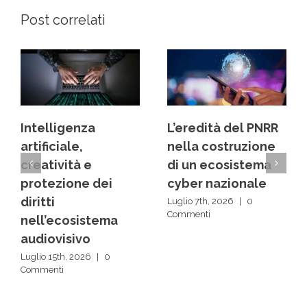
Post correlati
L’eredità del PNRR
Dai back office ai
nella costruzione
centri decisionali:
di un ecosistema
la rivoluzione
cyber nazionale
silenziosa delle IA
Luglio 7th, 2026
|
0
Luglio 1st, 2026
|
0
Commenti
Commenti
Scrivi un commento