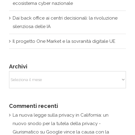
silenziosa delle IA
Il progetto One Market e la sovranità digitale UE
Archivi
Archivi
Commenti recenti
La nuova legge sulla privacy in California: un
nuovo snodo per la tutela della privacy -
Giurismatico
su
Google vince la causa con la
Francia: nessun obbligo di rimozione fuori dall’Ue
admin
su
Giurismatico at Inhousecommunity