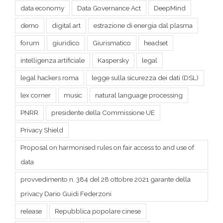
forum
giuridico
Giurismatico
headset
intelligenza artificiale
Kaspersky
legal
legal hackers roma
legge sulla sicurezza dei dati (DSL)
lex corner
music
natural language processing
PNRR
presidente della Commissione UE
Privacy Shield
Proposal on harmonised rules on fair access to and use of
data
provvedimento n. 384 del 28 ottobre 2021 garante della
privacy Dario Guidi Federzoni
release
Repubblica popolare cinese
Schengen dei dati
spazio cibernetico
survery research intelligenza artificiale
technology
themefusion
travel
Ursula Von der Leyen
Winet