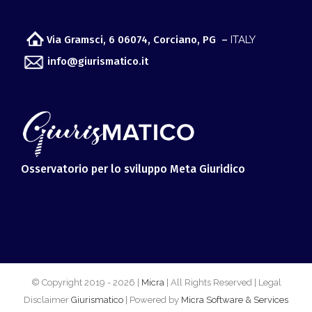
Via Gramsci, 6 06074, Corciano, PG –
ITALY
info@giurismatico.it
Osservatorio per lo sviluppo Meta Giuridico
© Copyright 2019 -
2026 |
Micra
| All Rights Reserved | Legal
Disclaimer
Giurismatico
| Powered by
Micra Software & Services