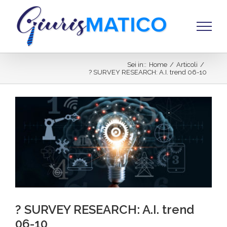
Salta
al
contenuto
Sei in:
:
Home
/
Articoli
/
? SURVEY RESEARCH: A.I. trend 06-10
Ingrandisci
immagine
? SURVEY RESEARCH: A.I. trend
06-10