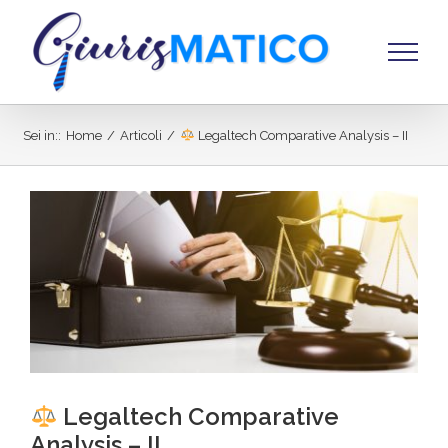
Salta
al
contenuto
Sei in:
:
Home
/
Articoli
/
Legaltech Comparative Analysis – II
Ingrandisci
immagine
Legaltech Comparative
Analysis – II