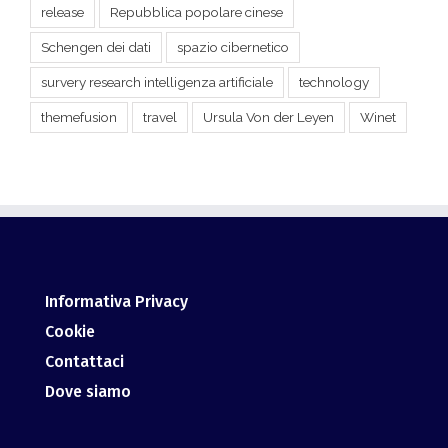
survery research intelligenza artificiale
technology
themefusion
travel
Ursula Von der Leyen
Winet
Informativa Privacy
Cookie
Contattaci
Dove siamo
Via Gramsci, 6 06074, Corciano, PG –
ITALY
info@giurismatico.it