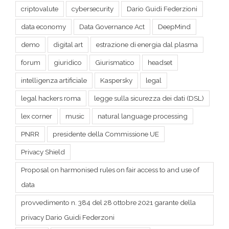
demo
digital art
estrazione di energia dal plasma
forum
giuridico
Giurismatico
headset
intelligenza artificiale
Kaspersky
legal
legal hackers roma
legge sulla sicurezza dei dati (DSL)
lex corner
music
natural language processing
PNRR
presidente della Commissione UE
Privacy Shield
Proposal on harmonised rules on fair access to and use of
data
provvedimento n. 384 del 28 ottobre 2021 garante della
privacy Dario Guidi Federzoni
release
Repubblica popolare cinese
Schengen dei dati
spazio cibernetico