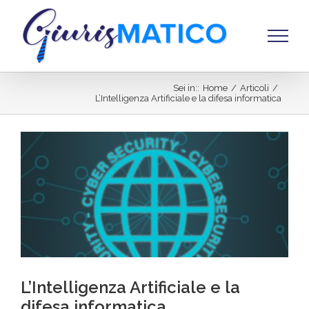
Salta
al
contenuto
Sei in:
:
Home
/
Articoli
/
L’Intelligenza Artificiale e la difesa informatica
Ingrandisci
immagine
L’Intelligenza Artificiale e la
difesa informatica