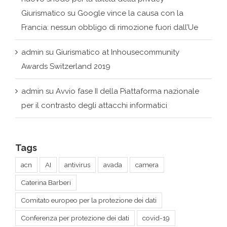
admin
su
Giurismatico at Inhousecommunity
Awards Switzerland 2019
admin
su
Avvio fase II della Piattaforma nazionale
per il contrasto degli attacchi informatici
Tags
acn
AI
antivirus
avada
camera
Caterina Barberi
Comitato europeo per la protezione dei dati
Conferenza per protezione dei dati
covid-19
criptovalute
cybersecurity
Dario Guidi Federzioni
data economy
Data Governance Act
DeepMind