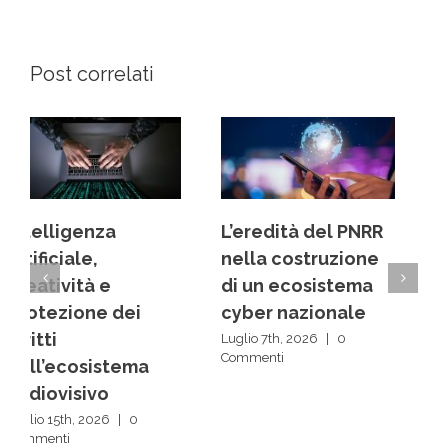
Post correlati
L’eredità del PNRR
Dai back office ai
nella costruzione
centri decisionali:
di un ecosistema
la rivoluzione
cyber nazionale
silenziosa delle IA
Luglio 7th, 2026
|
0
Luglio 1st, 2026
|
0
Commenti
Commenti
Scrivi un commento