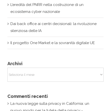
Dai back office ai centri decisionali: la rivoluzione
silenziosa delle IA
Il progetto One Market e la sovranità digitale UE
Archivi
Archivi
Commenti recenti
La nuova legge sulla privacy in California: un
nuovo snodo per la tutela della privacy -
Giurismatico
su
Google vince la causa con la
Francia: nessun obbligo di rimozione fuori dall’Ue