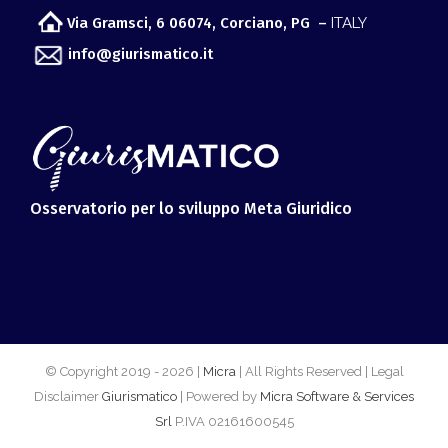
Osservatorio per lo sviluppo Meta Giuridico
© Copyright 2019 -
2026 |
Micra
| All Rights Reserved | Legal
Disclaimer
Giurismatico
| Powered by
Micra Software & Services
Srl
P.IVA 02161600545
LinkedIn