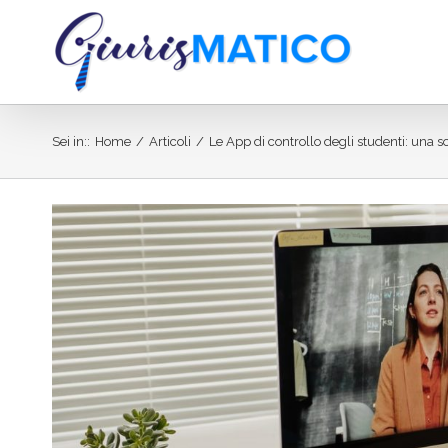
Salta
al
contenuto
Sei in:
:
Home
/
Articoli
/
Le App di controllo degli studenti: una 
Ingrandisci
immagine