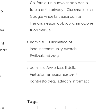
California: un nuovo snodo per la
tutela della privacy - Giurismatico
su
io
Google vince la causa con la
Francia: nessun obbligo di rimozione
 se
fuori dall’Ue
admin
su
Giurismatico at
nti
Inhousecommunity Awards
gendo
Switzerland 2019
admin
su
Avvio fase II della
Piattaforma nazionale per il
o
contrasto degli attacchi informatici
Tags
are