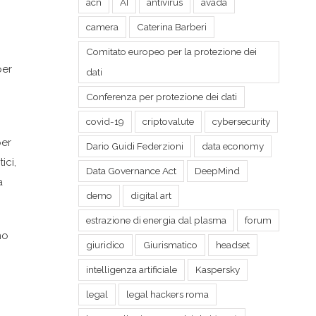
acn
AI
antivirus
avada
camera
Caterina Barberi
Comitato europeo per la protezione dei
per
dati
Conferenza per protezione dei dati
covid-19
criptovalute
cybersecurity
per
Dario Guidi Federzioni
data economy
ici,
Data Governance Act
DeepMind
a
demo
digital art
estrazione di energia dal plasma
forum
no
giuridico
Giurismatico
headset
intelligenza artificiale
Kaspersky
legal
legal hackers roma