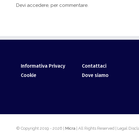
Devi
accedere
, per commentare.
Informativa Privacy
Contattaci
Cookie
Dove siamo
© Copyright 2019 -
2026 |
Micra
| All Rights Reserved | Legal Disc