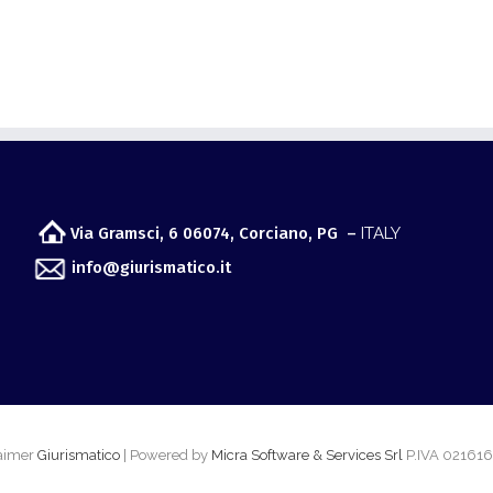
Via Gramsci, 6 06074, Corciano, PG –
ITALY
info@giurismatico.it
laimer
Giurismatico
| Powered by
Micra Software & Services Srl
P.IVA 02161