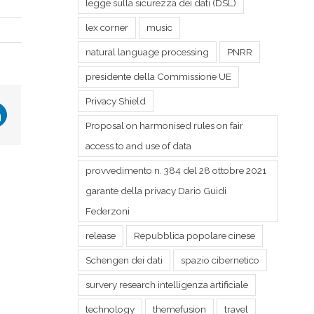
legge sulla sicurezza dei dati (DSL)
lex corner
music
natural language processing
PNRR
presidente della Commissione UE
Privacy Shield
r
LinkedIn
Proposal on harmonised rules on fair
access to and use of data
provvedimento n. 384 del 28 ottobre 2021
garante della privacy Dario Guidi
Federzoni
release
Repubblica popolare cinese
Schengen dei dati
spazio cibernetico
survery research intelligenza artificiale
technology
themefusion
travel