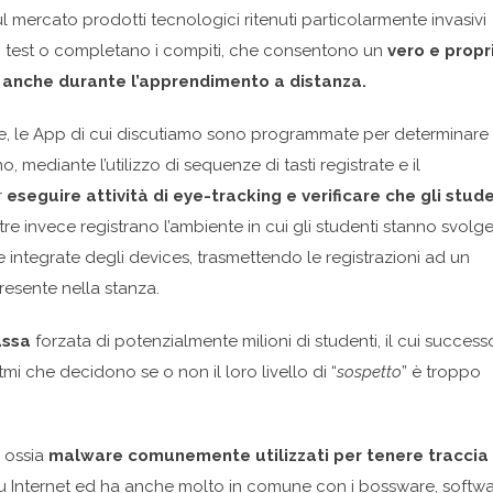
l mercato prodotti tecnologici ritenuti particolarmente invasivi
o i test o completano i compiti, che consentono un
vero e propr
e anche durante l’apprendimento a distanza.
ive, le App di cui discutiamo sono programmate per determinare
ediante l’utilizzo di sequenze di tasti registrate e il
r
eseguire attività di eye-tracking e verificare che gli stude
ltre invece registrano l’ambiente in cui gli studenti stanno svol
e integrate degli devices, trasmettendo le registrazioni ad un
resente nella stanza.
assa
forzata di potenzialmente milioni di studenti, il cui success
mi che decidono se o non il loro livello di “
sospetto
” è troppo
 ossia
malware comunemente utilizzati per tenere traccia
e su Internet ed ha anche molto in comune con i bossware, softw