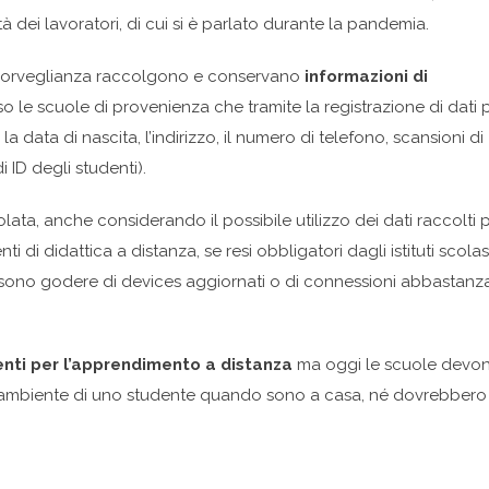
à dei lavoratori, di cui si è parlato durante la pandemia.
i di sorveglianza raccolgono e conservano
informazioni di
rso le scuole di provenienza che tramite la registrazione di dati 
ata di nascita, l’indirizzo, il numero di telefono, scansioni di
 ID degli studenti).
lata, anche considerando il possibile utilizzo dei dati raccolti 
di didattica a distanza, se resi obbligatori dagli istituti scolast
ssono godere di devices aggiornati o di connessioni abbastanz
nti per l’apprendimento a distanza
ma oggi le scuole devo
ll’ambiente di uno studente quando sono a casa, né dovrebbero