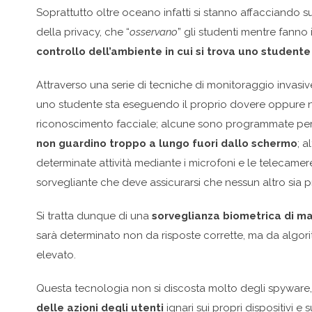
Soprattutto oltre oceano infatti si stanno affacciando su
della privacy, che “
osservano
” gli studenti mentre fann
controllo dell’ambiente in cui si trova uno student
Attraverso una serie di tecniche di monitoraggio invas
uno studente sta eseguendo il proprio dovere oppure no, m
riconoscimento facciale; alcune sono programmate pe
non guardino troppo a lungo fuori dallo schermo
; a
determinate attività mediante i microfoni e le telecamer
sorvegliante che deve assicurarsi che nessun altro sia p
Si tratta dunque di una
sorveglianza biometrica di m
sarà determinato non da risposte corrette, ma da algorit
elevato.
Questa tecnologia non si discosta molto degli spyware,
delle azioni degli utenti
ignari sui propri dispositivi 