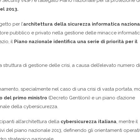
Security (NSF) e l’allegato Piano nazionale per la protezione d
el 2013.
etto per l’
architettura della sicurezza informatica naziona
settore pubblico e privato nella gestione delle minacce informati
zio, il
Piano nazionale identifica una serie di priorità per il
 struttura di gestione delle crisi, a causa dell’elevato numero di
dinamento, specialmente nel caso di una crisi di vasta portata, m
o del primo ministro
(Decreto Gentiloni) e un piano d’azione
onale della cybersicurezza.
ipanti all’architettura della
cybersicurezza italiana
, mentre il
ivi del piano nazionale 2013, definendo gli orientamenti operati
dro strategico nazionale.