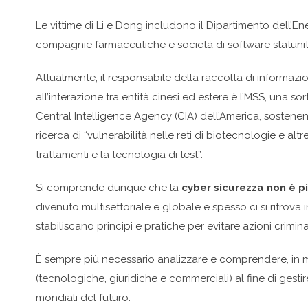
Le vittime di Li e Dong includono il Dipartimento dell’Ene
compagnie farmaceutiche e società di software statunit
Attualmente, il responsabile della raccolta di informazio
all’interazione tra entità cinesi ed estere è l’MSS, una s
Central Intelligence Agency (CIA) dell’America, sostenend
ricerca di “vulnerabilità nelle reti di biotecnologie e al
trattamenti e la tecnologia di test”.
Si comprende dunque che la
cyber sicurezza non è p
divenuto multisettoriale e globale e spesso ci si ritrova
stabiliscano principi e pratiche per evitare azioni criminal
È sempre più necessario analizzare e comprendere, in ma
(tecnologiche, giuridiche e commerciali) al fine di gestire
mondiali del futuro.