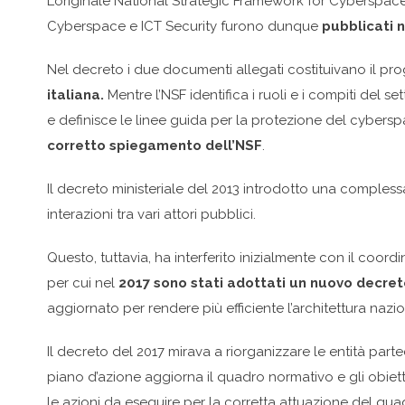
L’originale National Strategic Framework for Cyberspace 
Cyberspace e ICT Security furono dunque
pubblicati n
Nel decreto i due documenti allegati costituivano il prog
italiana.
Mentre l’NSF identifica i ruoli e i compiti del 
e definisce le linee guida per la protezione del cyberspa
corretto spiegamento dell’NSF
.
Il decreto ministeriale del 2013 introdotto una complessa
interazioni tra vari attori pubblici.
Questo, tuttavia, ha interferito inizialmente con il coor
per cui nel
2017 sono stati adottati un nuovo decret
aggiornato per rendere più efficiente l’architettura nazi
Il decreto del 2017 mirava a riorganizzare le entità partec
piano d’azione aggiorna il quadro normativo e gli obiett
le azioni da eseguire per la corretta attuazione del qua