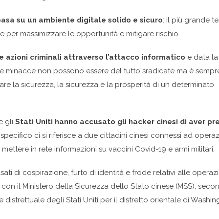
basa su un ambiente digitale solido e sicuro
: il più grande te
e per massimizzare le opportunità e mitigare rischio.
e azioni criminali attraverso l’attacco informatico
e data la
te minacce non possono essere del tutto sradicate ma è sempr
rare la sicurezza, la sicurezza e la prosperità di un determinato
e gli
Stati Uniti hanno accusato gli hacker cinesi di aver pr
specifico ci si riferisce a due cittadini cinesi connessi ad operaz
ettere in rete informazioni su vaccini Covid-19 e armi militari.
sati di cospirazione, furto di identità e frode relativi alle operaz
con il Ministero della Sicurezza dello Stato cinese (MSS), seco
e distrettuale degli Stati Uniti per il distretto orientale di Washi