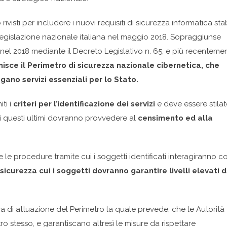
visti per includere i nuovi requisiti di sicurezza informatica stabi
la legislazione nazionale italiana nel maggio 2018. Sopraggiunse
nel 2018 mediante il Decreto Legislativo n. 65, e più recentemen
nisce il Perimetro di sicurezza nazionale cibernetica, che
ogano servizi essenziali per lo Stato.
ti i
criteri per l’identificazione dei servizi
e deve essere stila
ali questi ultimi dovranno provvedere al
censimento ed alla
 le procedure tramite cui i soggetti identificati interagiranno c
sicurezza cui i soggetti dovranno garantire livelli elevati d
va di attuazione del Perimetro la quale prevede, che le Autorità
o stesso, e garantiscano altresì le misure da rispettare