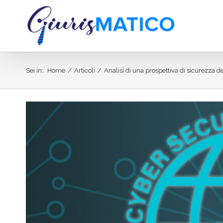
Salta
al
contenuto
Sei in:
:
Home
/
Articoli
/
Analisi di una prospettiva di sicurezza d
Ingrandisci
immagine