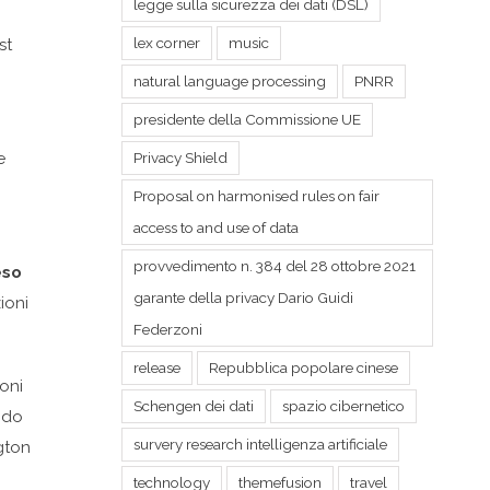
legge sulla sicurezza dei dati (DSL)
lex corner
music
st
natural language processing
PNRR
presidente della Commissione UE
Privacy Shield
e
Proposal on harmonised rules on fair
access to and use of data
provvedimento n. 384 del 28 ottobre 2021
eso
garante della privacy Dario Guidi
ioni
Federzoni
release
Repubblica popolare cinese
ioni
Schengen dei dati
spazio cibernetico
ndo
survery research intelligenza artificiale
ngton
technology
themefusion
travel