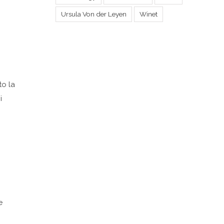
Ursula Von der Leyen
Winet
to la
i
e