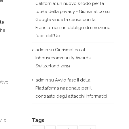
el
California: un nuovo snodo per la
tutela della privacy - Giurismatico
su
Google vince la causa con la
le
Francia: nessun obbligo di rimozione
che
fuori dall’Ue
admin
su
Giurismatico at
Inhousecommunity Awards
Switzerland 2019
admin
su
Avvio fase II della
otivo
Piattaforma nazionale per il
contrasto degli attacchi informatici
Tags
vi e