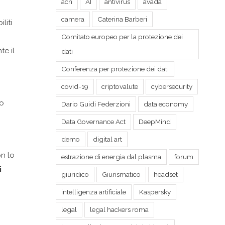
acn
AI
antivirus
avada
camera
Caterina Barberi
liti
Comitato europeo per la protezione dei
te il
dati
Conferenza per protezione dei dati
covid-19
criptovalute
cybersecurity
to
Dario Guidi Federzioni
data economy
Data Governance Act
DeepMind
demo
digital art
on lo
estrazione di energia dal plasma
forum
i
giuridico
Giurismatico
headset
intelligenza artificiale
Kaspersky
legal
legal hackers roma