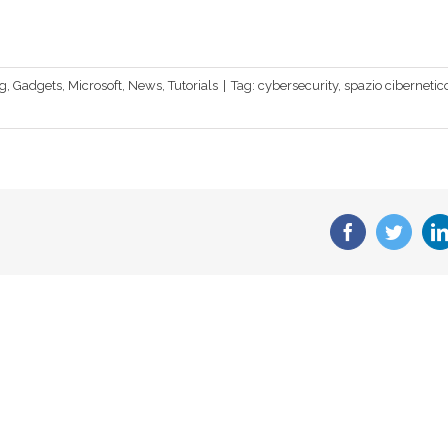
g
,
Gadgets
,
Microsoft
,
News
,
Tutorials
|
Tag:
cybersecurity
,
spazio cibernetic
Facebook
Twitte