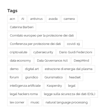
Tags
acn
AI
antivirus
avada
camera
Caterina Barberi
Comitato europeo per la protezione dei dati
Conferenza per protezione dei dati
covid-19
criptovalute
cybersecurity
Dario Guidi Federzioni
data economy
Data Governance Act
DeepMind
demo
digital art
estrazione di energia dal plasma
forum
giuridico
Giurismatico
headset
intelligenza artificiale
Kaspersky
legal
legal hackers roma
legge sulla sicurezza dei dati (DSL)
lex corner
music
natural language processing