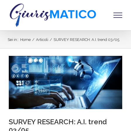
Salta
al
contenuto
Sei in:
:
Home
/
Articoli
/
SURVEY RESEARCH: A.I. trend 03/05
Ingrandisci
immagine
SURVEY RESEARCH: A.I. trend
03/05