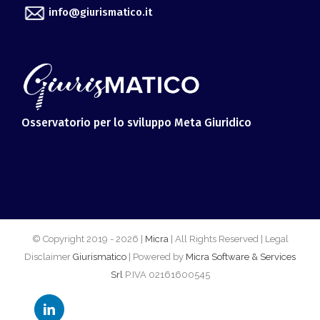
info@giurismatico.it
Osservatorio per lo sviluppo Meta Giuridico
© Copyright 2019 -
2026 |
Micra
| All Rights Reserved | Legal
Disclaimer
Giurismatico
| Powered by
Micra Software & Services
Srl
P.IVA 02161600545
LinkedIn