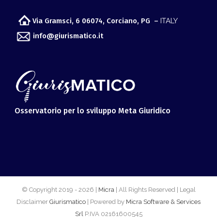
Via Gramsci, 6 06074, Corciano, PG –
ITALY
info@giurismatico.it
Osservatorio per lo sviluppo Meta Giuridico
© Copyright 2019 -
2026 |
Micra
| All Rights Reserved | Legal
Disclaimer
Giurismatico
| Powered by
Micra Software & Services
Srl
P.IVA 02161600545